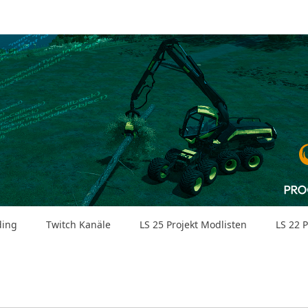
ding
Twitch Kanäle
LS 25 Projekt Modlisten
LS 22 P